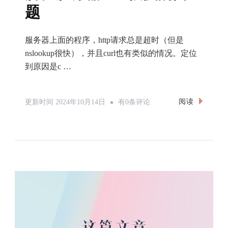
题
服务器上面的程序，http请求总是超时（但是
nslookup很快），并且curl也有类似的情况。定位
到原因是c …
解
阅读
更新时间
2024年10月14日
有0条评论
决
服
务
器
Curl
很
慢
的