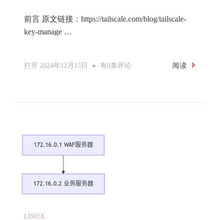
前言 原文链接：https://tailscale.com/blog/tailscale-
key-manage …
[转
阅读
打开
2024年12月15日
有0条评论
载
&
翻
译]
Tailscale
控
制
协
议
的
LINUX