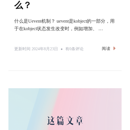
选
么？
项
的
什么是Uevent机制？ uevent是kobject的一部分，用
解
于在kobject状态发生改变时，例如增加、 …
决
办
Linux
阅读
更新时间
2024年8月23日
有0条评论
法
的
Uevent
Helper
是
什
么？