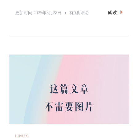
Linux
阅读
更新时间
2025年3月28日
有0条评论
编
译
安
装
Qemu
LINUX