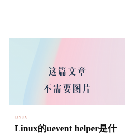
更
换
内
核，
Grub.cfg
没
有
对
应
版
本
内
核
LINUX
的
Linux的uevent helper是什
Menuentry