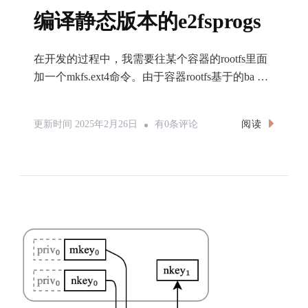
编译静态版本的e2fsprogs
在开发的过程中，我需要往某个容器的rootfs里面
加一个mkfs.ext4命令。由于容器rootfs基于的ba …
编
阅读
更新时间
2025年2月26日
有0条评论
译
静
态
版
本
的
E2fsprogs