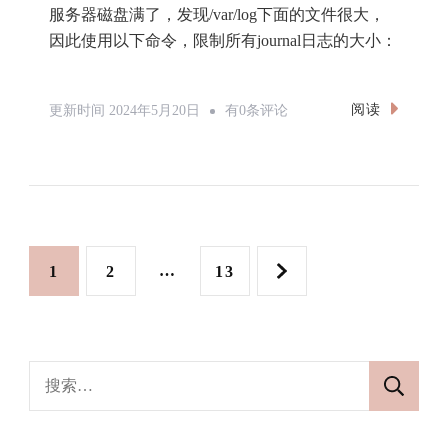
服务器磁盘满了，发现/var/log下面的文件很大，
因此使用以下命令，限制所有journal日志的大小：
Linux
阅读
更新时间
2024年5月20日
有0条评论
限
制
Journal
日
志
文
网
网
…
网
1
2
13
大
章
小
页
页
页
分
搜
索：
页