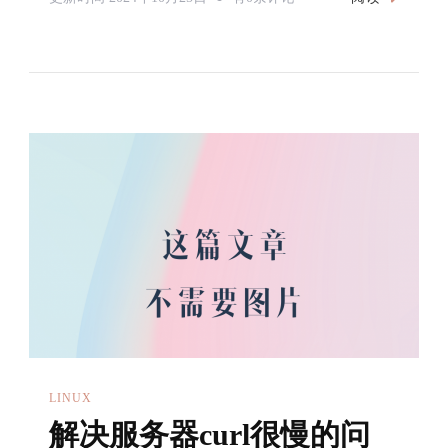
Ip
关
的
闭
问
内
题
核
自
动
更
新
LINUX
解决服务器curl很慢的问