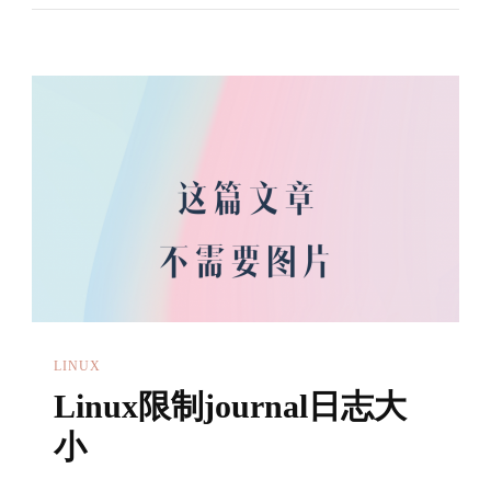
源
码
分
析
1
——
Css_set
和
Cgroup
的
关
LINUX
系
Linux限制journal日志大
转
载：
小