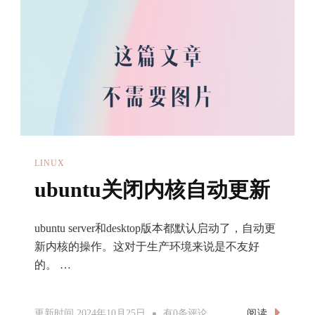
代
后，
业
务
服
务
器
获
LINUX
取
ubuntu关闭内核自动更新
不
到
ubuntu server和desktop版本都默认启动了，自动更
客
新内核的操作。这对于生产环境来说是不友好
户
的。 …
端
真
实
Ubuntu
阅读
更新时间
2024年10月25日
有0条评论