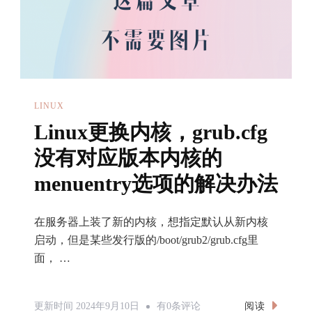
问
题
LINUX
Linux更换内核，grub.cfg
没有对应版本内核的
menuentry选项的解决办法
在服务器上装了新的内核，想指定默认从新内核
启动，但是某些发行版的/boot/grub2/grub.cfg里
面， …
Linux
阅读
更新时间
2024年9月10日
有0条评论