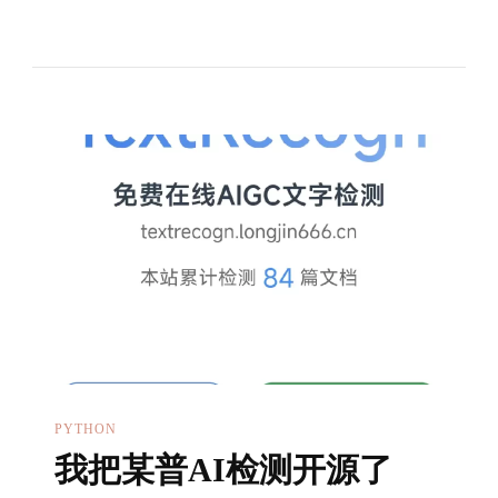
社
区
的
Doc_translator：
全
自
动
实
现
文
档
翻
译
PYTHON
我把某普AI检测开源了