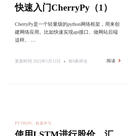
后，
快速入门CherryPy（1）
Log
位
CherryPy是一个轻量级的python网络框架，用来创
置
建网络应用。比如快速实现api接口、做网站后端
显
这样。 …
示
错
快
阅读
更新时间
2022年5月12日
有0条评论
误
速
的
入
问
门
题
CherryPy（1）
PYTHON
机器学习
使用LSTM进行股价、汇