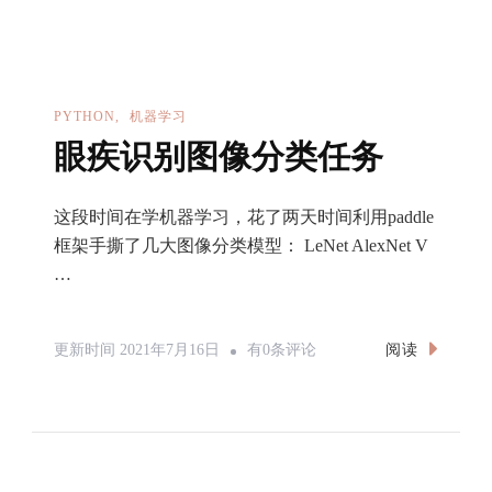
量
PYTHON
机器学习
眼疾识别图像分类任务
这段时间在学机器学习，花了两天时间利用paddle
框架手撕了几大图像分类模型： LeNet AlexNet V
…
眼
阅读
更新时间
2021年7月16日
有0条评论
疾
识
别
图