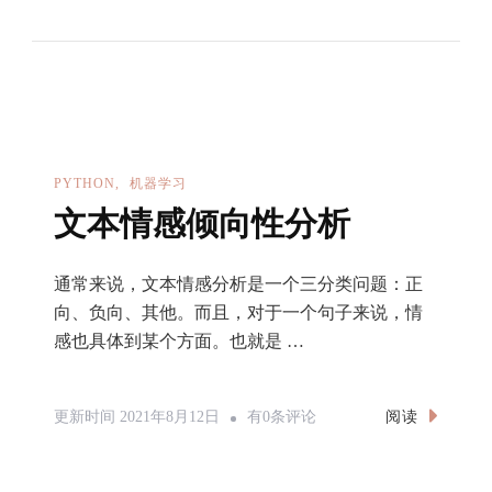
加
Cookie
来
实
现
自
PYTHON
机器学习
动
文本情感倾向性分析
登
录
通常来说，文本情感分析是一个三分类问题：正
向、负向、其他。而且，对于一个句子来说，情
感也具体到某个方面。也就是 …
文
阅读
更新时间
2021年8月12日
有0条评论
本
情