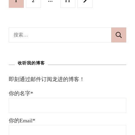
网
网
…
网
1
2
11
基
章
础
页
页
页
分
搜
索：
页
收听我的博客
即刻通过邮件订阅龙进的博客！
你的名字*
你的Email*