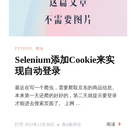
预
测
PYTHON
爬虫
Selenium添加Cookie来实
现自动登录
最近在写一个爬虫，需要爬取京东的商品信息。
本来第一天还爬的好好的，第二天就提示要登录
才能进去搜索页面了。 上网 …
Selenium
阅读
打开
2021年12月30日
有0条评论
添