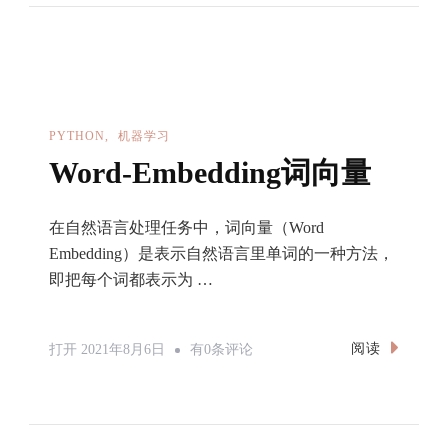
感
倾
向
性
分
PYTHON
机器学习
析
Word-Embedding词向量
在自然语言处理任务中，词向量（Word
Embedding）是表示自然语言里单词的一种方法，
即把每个词都表示为 …
Word-
阅读
打开
2021年8月6日
有0条评论
Embedding
词
向