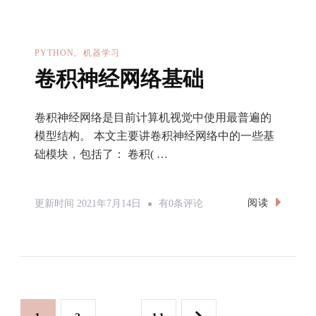
像
分
类
PYTHON
机器学习
任
卷积神经网络基础
务
卷积神经网络是目前计算机视觉中使用最普遍的
模型结构。 本文主要讲卷积神经网络中的一些基
础模块，包括了： 卷积( …
卷
阅读
更新时间
2021年7月14日
有0条评论
积
神
经
网
络
文