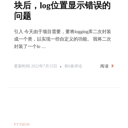
了
块后，log位置显示错误的
_TextRecogn
问题
引入 今天由于项目需要，要将logging库二次封装
成一个类，以实现一些自定义的功能。 我将二次
封装了一个lo …
解
阅读
更新时间
2022年7月15日
有0条评论
决
Python
封
装
Logging
模
块
PYTHON