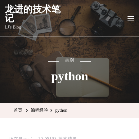
龙进的技术笔
记
LJ's Blog
类别
python
首页
编程经验
python
正在显示: 1 - 10 的103 搜索结果