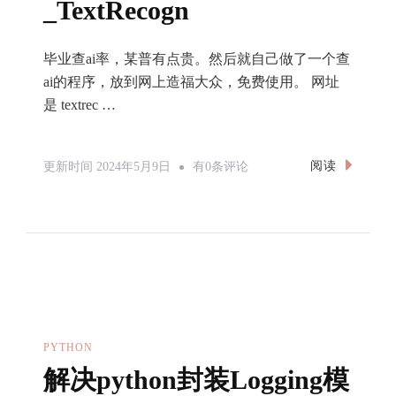
_TextRecogn
毕业查ai率，某普有点贵。然后就自己做了一个查
ai的程序，放到网上造福大众，免费使用。 网址
是 textrec …
我
阅读
更新时间
2024年5月9日
有0条评论
把
某
普
AI
检
测
开
PYTHON
源
解决python封装Logging模