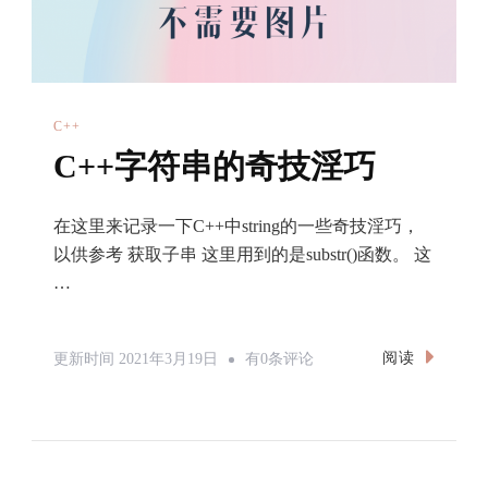
C++
C++字符串的奇技淫巧
在这里来记录一下C++中string的一些奇技淫巧，
以供参考 获取子串 这里用到的是substr()函数。 这
…
C++字
阅读
更新时间
2021年3月19日
有0条评论
符
串
的
奇