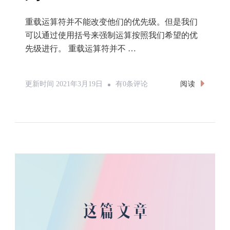
重载运算符并不能改变他们的优先级。但是我们
可以通过使用括号来强制运算按照我们希望的优
先级进行。 重载运算符并不 …
C++运
阅读
更新时间
2021年3月19日
有0条评论
算
符
重
载
的
一
些
规
则