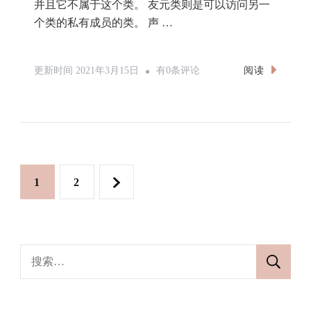
并且它不属于这个类。 友元类则是可以访问另一
个类的私有成员的类。 声 …
C++友
阅读
更新时间
2021年3月15日
有0条评论
元
函
数
与
友
文
网
网
1
2
元
章
类
页
页
分
搜
索：
页