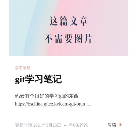
缀
运
算
符
学习笔记
git学习笔记
码云有个很好的学习git的东西：
https://oschina.gitee.io/learn-git-bran …
Git
阅读
更新时间
2021年3月26日
有0条评论
学