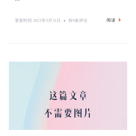
Python
阅读
更新时间
2021年3月31日
有0条评论
打
包
Pyqt6