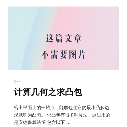
之
线
段
相
交
问
题
（平
面
扫
C++
描）
计算几何之求凸包
给出平面上的一堆点，能够包住它的最小凸多边
形就称为凸包。 求凸包有很多种算法，这里用的
是安德鲁算法 它包含以下 …