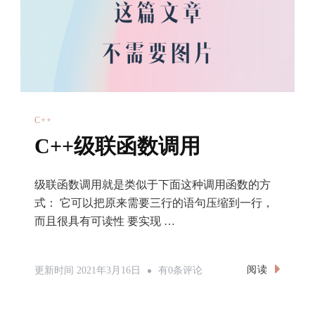
C++
C++级联函数调用
级联函数调用就是类似于下面这种调用函数的方
式： 它可以把原来需要三行的语句压缩到一行，
而且很具有可读性 要实现 …
C++级
阅读
更新时间
2021年3月16日
有0条评论
联
函