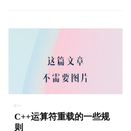
习
笔
记
C++
C++运算符重载的一些规
则