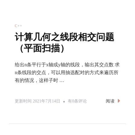
技
淫
巧
C++
计算几何之线段相交问题
（平面扫描）
给出n条平行于x轴或y轴的线段，输出其交点数 求
n条线段的交点，可以用抽选配对的方式来遍历所
有的情况，这样子时 …
计
阅读
更新时间
2021年7月14日
有0条评论
算
几
何