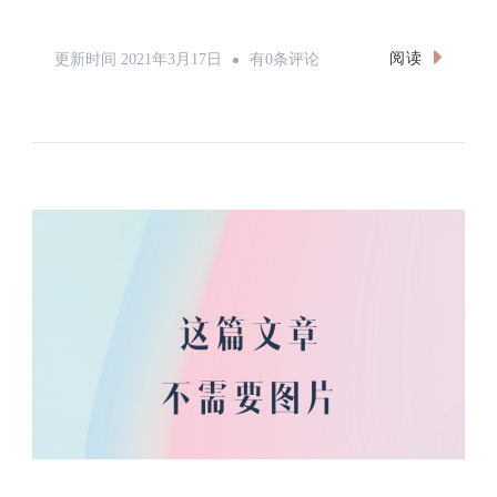
计
阅读
更新时间
2021年3月17日
有0条评论
算
几
何
之
求
凸
包