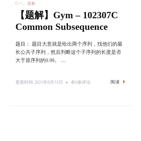
C++
题解
【题解】Gym – 102307C
Common Subsequence
题目： 题目大意就是给出两个序列，找他们的最
长公共子序列，然后判断这个子序列的长度是否
大于原序列的0.99。 …
【题
阅读
更新时间
2021年8月31日
有0条评论
解】
Gym
–
102307C
Common
Subsequence