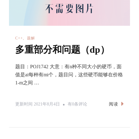
C++
题解
多重部分和问题（dp）
题目：POJ1742 大意：有n种不同大小的硬币，面
值是ai每种有mi个，题目问，这些硬币能够在价格
1-m之间 …
多
阅读
更新时间
2021年8月4日
有0条评论
重
部
分