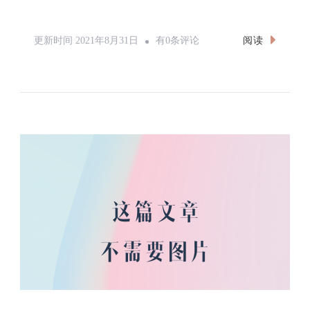
【题
阅读
更新时间
2021年8月31日
有0条评论
解】
HDU7046（数
学
推
导）