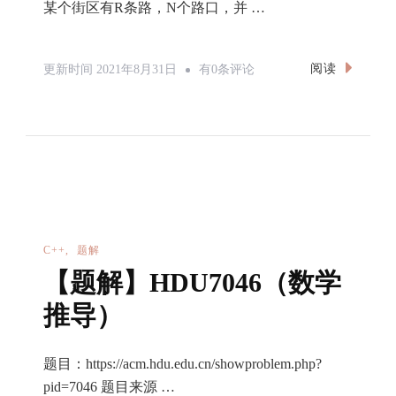
某个街区有R条路，N个路口，并 …
POJ3255:
阅读
更新时间
2021年8月31日
有0条评论
求
解
[次
短
路]-
>Dijkstra
C++
题解
【题解】HDU7046（数学
推导）
题目：https://acm.hdu.edu.cn/showproblem.php?
pid=7046 题目来源 …