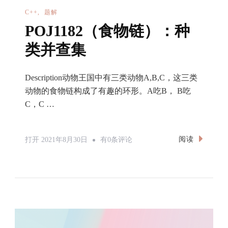
问
C++
题解
题
POJ1182（食物链）：种
（匈
类并查集
牙
利
Description动物王国中有三类动物A,B,C，这三类
算
动物的食物链构成了有趣的环形。A吃B， B吃
法）
C，C …
POJ1182（食
阅读
打开
2021年8月30日
有0条评论
物
链）：
种
类
并
查