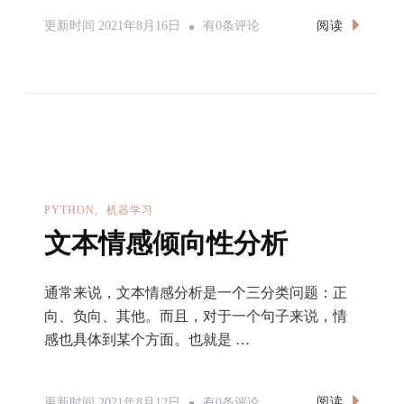
优
阅读
更新时间
2021年8月16日
有0条评论
先
队
列
的
使
用
（poj2431）
PYTHON
机器学习
文本情感倾向性分析
通常来说，文本情感分析是一个三分类问题：正
向、负向、其他。而且，对于一个句子来说，情
感也具体到某个方面。也就是 …
文
阅读
更新时间
2021年8月12日
有0条评论