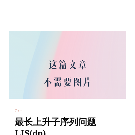
词
向
量
C++
最长上升子序列问题
LIS(dp)