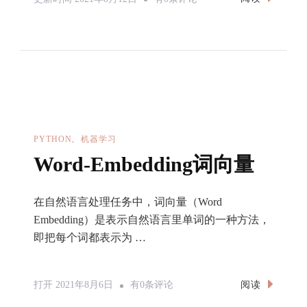
本
情
感
倾
向
性
分
PYTHON
机器学习
析
Word-Embedding词向量
在自然语言处理任务中，词向量（Word
Embedding）是表示自然语言里单词的一种方法，
即把每个词都表示为 …
Word-
阅读
打开
2021年8月6日
有0条评论
Embedding