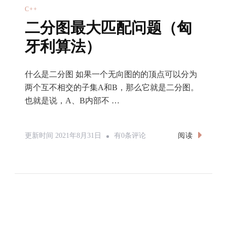
C++
二分图最大匹配问题（匈
牙利算法）
什么是二分图 如果一个无向图的的顶点可以分为
两个互不相交的子集A和B，那么它就是二分图。
也就是说，A、B内部不 …
二
阅读
更新时间
2021年8月31日
有0条评论
分
图
最
大
匹
配