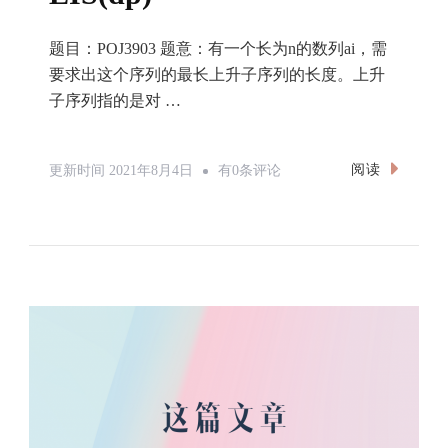
题目：POJ3903 题意：有一个长为n的数列ai，需
要求出这个序列的最长上升子序列的长度。上升
子序列指的是对 …
最
阅读
更新时间
2021年8月4日
有0条评论
长
上
升
子
序
列
问
题
LIS(dp)