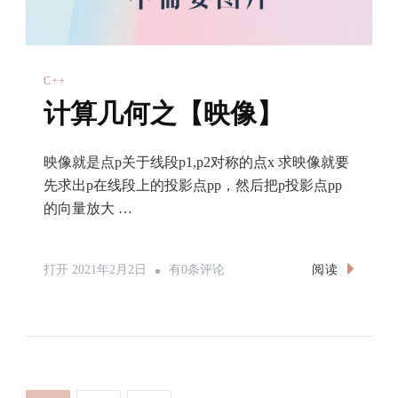
映像就是点p关于线段p1,p2对称的点x 求映像就要
先求出p在线段上的投影点pp，然后把p投影点pp
的向量放大 …
计
阅读
打开
2021年2月2日
有0条评论
算
几
何
之
【映
文
网
网
1
2
像】
章
页
页
分
搜