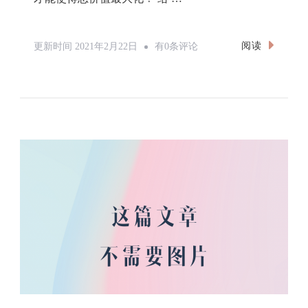
动
阅读
更新时间
2021年2月22日
有0条评论
态
规
划
之
0-
1
背
包
问
题