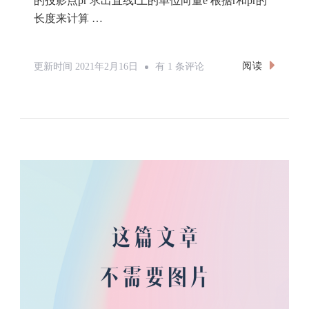
的投影点pr 求出直线l上的单位向量e 根据r和pr的
长度来计算 …
计
阅读
更新时间
2021年2月16日
有 1 条评论
算
几
何
之
求
圆
与
直
线
的
交
点