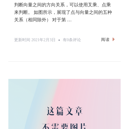
算
几
何
——
判
断
点
与
向
量
的
关
系
C++
计算几何之【映像】