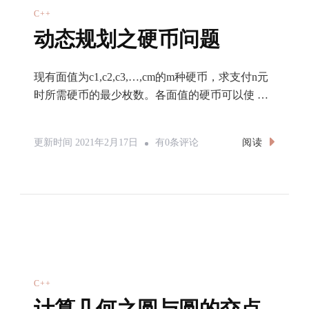
C++
动态规划之硬币问题
现有面值为c1,c2,c3,…,cm的m种硬币，求支付n元
时所需硬币的最少枚数。各面值的硬币可以使 …
动
阅读
更新时间
2021年2月17日
有0条评论
态
规
划
之
硬
币
问
C++
题
计算几何之圆与圆的交点