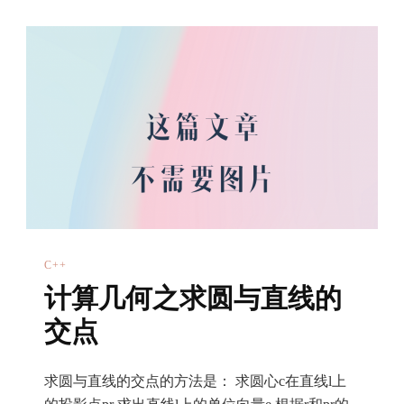
角
看
凤
凰
古
城！
C++
计算几何之求圆与直线的
交点
求圆与直线的交点的方法是： 求圆心c在直线l上