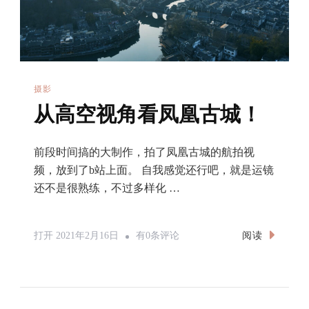
点
摄影
从高空视角看凤凰古城！
前段时间搞的大制作，拍了凤凰古城的航拍视
频，放到了b站上面。 自我感觉还行吧，就是运镜
还不是很熟练，不过多样化 …
从
阅读
打开
2021年2月16日
有0条评论
高
空
视