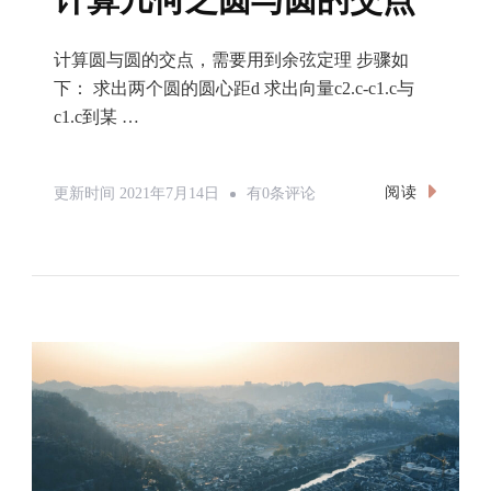
计算圆与圆的交点，需要用到余弦定理 步骤如
下： 求出两个圆的圆心距d 求出向量c2.c-c1.c与
c1.c到某 …
计
阅读
更新时间
2021年7月14日
有0条评论
算
几
何
之
圆
与
圆
的
交