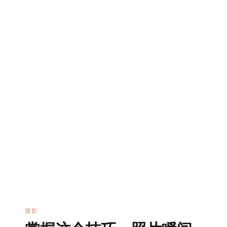
两
线
段
的
交
点
摄影
掌握这个技巧，照片瞬间
变得通透！
刚下完雨的凤凰古城，傍晚时分，不管是远处的
山峰云雾缭绕，近处的楼房灯光刚刚亮起，连接