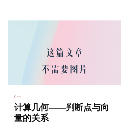
段
相
交
C++
计算几何——判断点与向
量的关系
判断向量之间的方向关系，可以使用叉乘、点乘
来判断。 如图所示，展现了点与向量之间的五种
关系（相同除外） 对于第 …
计
阅读
更新时间
2021年2月3日
有0条评论