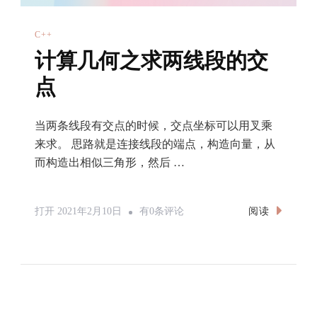
C++
计算几何之求两线段的交
点
当两条线段有交点的时候，交点坐标可以用叉乘
来求。 思路就是连接线段的端点，构造向量，从
而构造出相似三角形，然后 …
计
阅读
打开
2021年2月10日
有0条评论
算
几
何
之
求