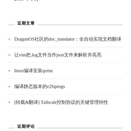
让vim把.log文件当作json文件来解析并高亮
linux编译安装qemu
编译静态版本的e2fsprogs
[转载&翻译] Tailscale控制协议的关键管理特性
近期评论
itfanr
发表在《
计算几何之求圆与直线的交点
》
龍進
发表在《
视频文件太大？使用FFmpeg来无损压
缩它！
》