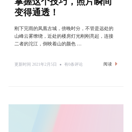
二者的沱江，倒映着山的颜色 …
掌
阅读
更新时间
2021年2月5日
有0条评论
握
这
个
技
巧，
照
片
瞬
间
变
得
通