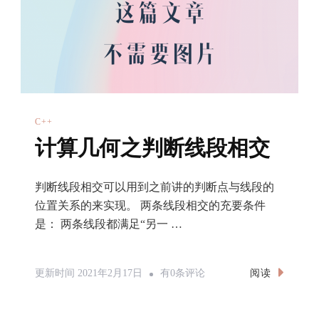
透！
C++
计算几何之判断线段相交
判断线段相交可以用到之前讲的判断点与线段的
位置关系的来实现。 两条线段相交的充要条件
是： 两条线段都满足“另一 …
计
阅读
更新时间
2021年2月17日
有0条评论
算
几
何
之
判
断
线