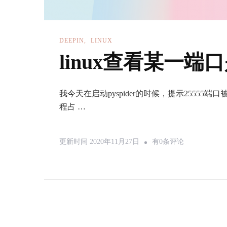
DEEPIN
LINUX
linux查看某一
我今天在启动pyspider的时候，提示2555
程占 …
Linux
更新时间
2020年11月27日
有0条评论
查
看
某
一
端