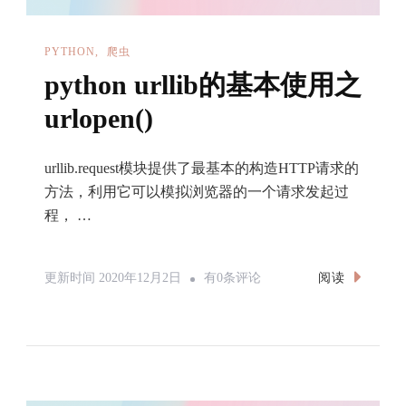
PYTHON
爬虫
python urllib的基本使用之
urlopen()
urllib.request模块提供了最基本的构造HTTP请求的
方法，利用它可以模拟浏览器的一个请求发起过
程， …
Python
阅读
更新时间
2020年12月2日
有0条评论
Urllib
的
基
本