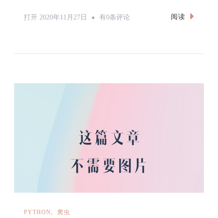
Pyspider
阅读
打开
2020年11月27日
有0条评论
启
动
报
错
解
决
方
案
PYTHON
爬虫