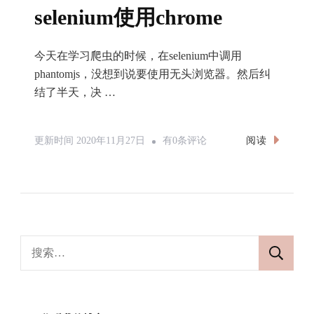
selenium使用chrome
今天在学习爬虫的时候，在selenium中调用
phantomjs，没想到说要使用无头浏览器。然后纠
结了半天，决 …
Selenium
阅读
更新时间
2020年11月27日
有0条评论
使
用
Chrome
搜
索：