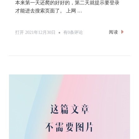
本来第一天还爬的好好的，第二天就提示要登录
才能进去搜索页面了。 上网 …
Selenium
阅读
打开
2021年12月30日
有0条评论
添
加
Cookie
来
实
现
自
动
登
录