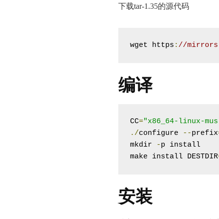
下载tar-1.35的源代码
wget https
:
//mirrors
编译
CC
=
"x86_64-linux-mus
./
configure 
--
prefix
mkdir 
-
p install

make install DESTDIR
安装