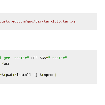
.ustc.edu.cn/gnu/tar/tar-1.35.tar.xz
l-gcc -static"
 LDFLAGS
=
"-static"
=/
usr

=
$
(
pwd
)/
install 
-
j $
(
nproc
)