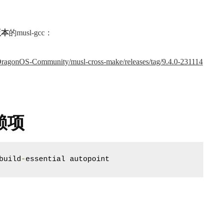
版本
的musl-gcc：
/DragonOS-Community/musl-cross-make/releases/tag/9.4.0-231114
赖项
build
-
essential autopoint