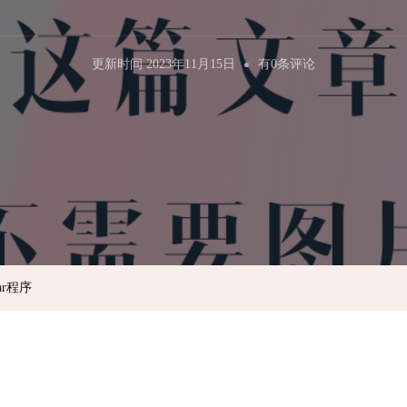
为
更新时间
2023年11月15日
有0条评论
DragonOS
编
译
GNU
Tar
程
序
ar程序