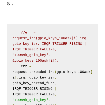
数，
//err = 
request_irq(gpio_keys_100ask[i].irq, 
gpio_key_isr, IRQF_TRIGGER_RISING | 
IRQF_TRIGGER_FALLING, 
"100ask_gpio_key", 
&gpio_keys_100ask[i]);
    err 
=
request_threaded_irq
(
gpio_keys_100ask
[
i
].
irq
,
 gpio_key_isr
,
gpio_key_thread_func
,
IRQF_TRIGGER_RISING 
|
IRQF_TRIGGER_FALLING
,
"100ask_gpio_key"
,