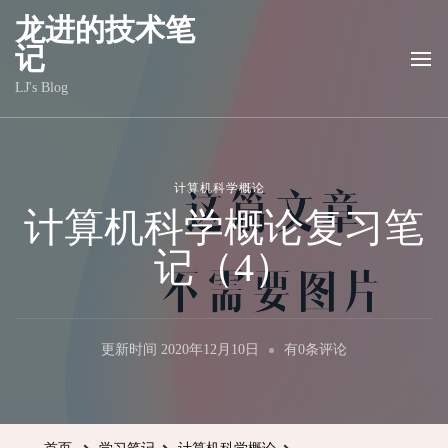
龙进的技术笔
记
LJ's Blog
计算机科学概论
计算机科学概论复习笔
记（4）
计
更新时间
2020年12月10日
有0条评论
算
机
科