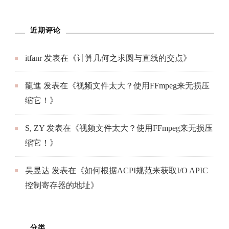
近期评论
itfanr
发表在《
计算几何之求圆与直线的交点
》
龍進
发表在《
视频文件太大？使用FFmpeg来无损压
缩它！
》
S, ZY
发表在《
视频文件太大？使用FFmpeg来无损压
缩它！
》
吴昱达
发表在《
如何根据ACPI规范来获取I/O APIC
控制寄存器的地址
》
分类